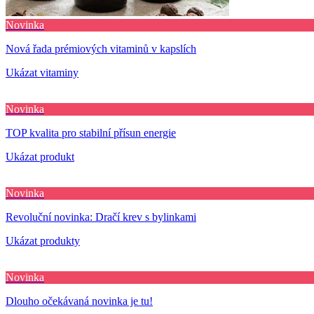
Novinka
Nová řada prémiových vitaminů v kapslích
Ukázat vitaminy
Novinka
TOP kvalita pro stabilní přísun energie
Ukázat produkt
Novinka
Revoluční novinka: Dračí krev s bylinkami
Ukázat produkty
Novinka
Dlouho očekávaná novinka je tu!