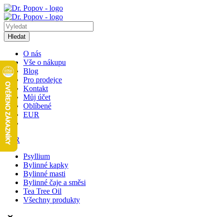
Hledat
O nás
Vše o nákupu
Blog
Pro prodejce
Kontakt
Můj účet
Oblíbené
EUR
EUR
Psyllium
Bylinné kapky
Bylinné masti
Bylinné čaje a směsi
Tea Tree Oil
Všechny produkty