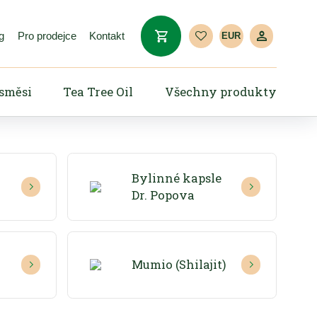
g
Pro prodejce
Kontakt
EUR
 směsi
Tea Tree Oil
Všechny produkty
Bylinné kapsle
Dr. Popova
Mumio (Shilajit)