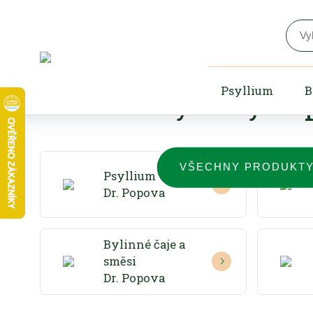
Český výr
Psyllium
B
bylinných 
VŠECHNY PRODUKT
Psyllium
Dr. Popova
Bylinné čaje a
směsi
Dr. Popova