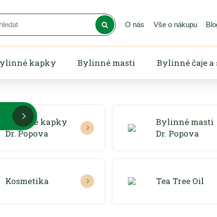
O nás
Vše o nákupu
Blo
obce
ylinné kapky
Bylinné masti
Bylinné čaje a
produktů
Y
Bylinné kapky
Bylinné masti
Dr. Popova
Dr. Popova
Kosmetika
Tea Tree Oil