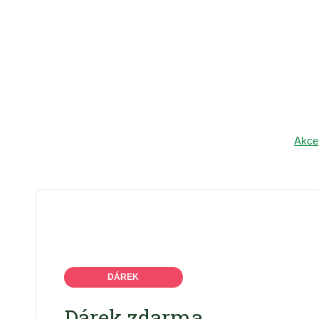
Akce
DÁREK
Dárek zdarma