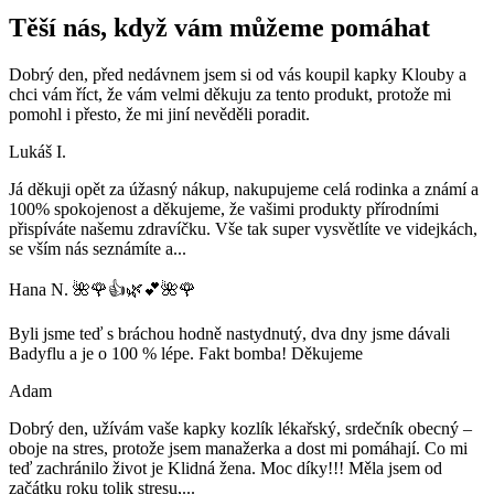
Těší nás, když vám můžeme pomáhat
Dobrý den, před nedávnem jsem si od vás koupil kapky Klouby a
chci vám říct, že vám velmi děkuju za tento produkt, protože mi
pomohl i přesto, že mi jiní nevěděli poradit.
Lukáš I.
Já děkuji opět za úžasný nákup, nakupujeme celá rodinka a známí a
100% spokojenost a děkujeme, že vašimi produkty přírodními
přispíváte našemu zdravíčku. Vše tak super vysvětlíte ve videjkách,
se vším nás seznámíte a
...
Hana N. 🌺🌹👍🌿💕🌺🌹
Byli jsme teď s bráchou hodně nastydnutý, dva dny jsme dávali
Badyflu a je o 100 % lépe. Fakt bomba! Děkujeme
Adam
Dobrý den, užívám vaše kapky kozlík lékařský, srdečník obecný –
oboje na stres, protože jsem manažerka a dost mi pomáhají. Co mi
teď zachránilo život je Klidná žena. Moc díky!!! Měla jsem od
začátku roku tolik stresu,
...