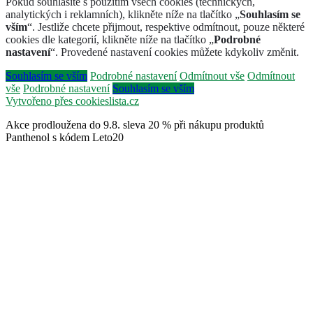
Pokud souhlasíte s použitím všech cookies (technických,
analytických i reklamních), klikněte níže na tlačítko „
Souhlasím se
vším
“. Jestliže chcete přijmout, respektive odmítnout, pouze některé
cookies dle kategorií, klikněte níže na tlačítko „
Podrobné
nastavení
“. Provedené nastavení cookies můžete kdykoliv změnit.
Souhlasím se vším
Podrobné nastavení
Odmítnout vše
Odmítnout
vše
Podrobné nastavení
Souhlasím se vším
Vytvořeno přes cookieslista.cz
Akce prodloužena do 9.8. sleva 20 % při nákupu produktů
Panthenol s kódem Leto20