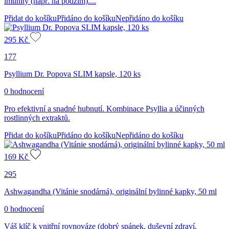
imunity (např. na podzim)....
Přidat do košíku
Přidáno do košíku
Nepřidáno do košíku
295
Kč
177
Psyllium Dr. Popova SLIM kapsle, 120 ks
0 hodnocení
Pro efektivní a snadné hubnutí. Kombinace Psyllia a účinných
rostlinných extraktů.
Přidat do košíku
Přidáno do košíku
Nepřidáno do košíku
169
Kč
295
Ashwagandha (Vitánie snodárná), originální bylinné kapky, 50 ml
0 hodnocení
Váš klíč k vnitřní rovnováze (dobrý spánek, duševní zdraví,