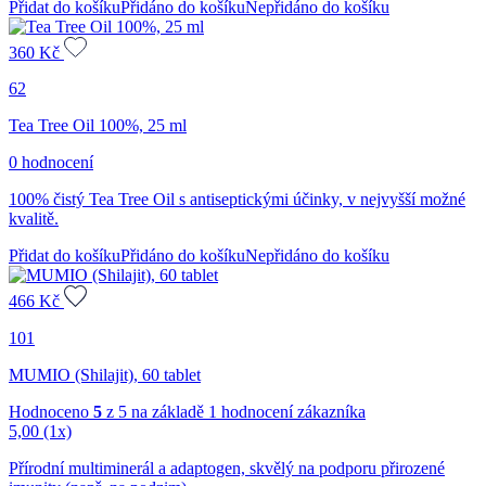
Přidat do košíku
Přidáno do košíku
Nepřidáno do košíku
360
Kč
62
Tea Tree Oil 100%, 25 ml
0 hodnocení
100% čistý Tea Tree Oil s antiseptickými účinky, v nejvyšší možné
kvalitě.
Přidat do košíku
Přidáno do košíku
Nepřidáno do košíku
466
Kč
101
MUMIO (Shilajit), 60 tablet
Hodnoceno
5
z 5 na základě
1
hodnocení zákazníka
5,00
(1x)
Přírodní multiminerál a adaptogen, skvělý na podporu přirozené