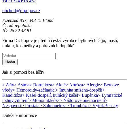
+420 374 616 467
obchod@drpopov.cz
Plzeňská 857, 348 15 Planá
Česká republika
IČ: 26 32 48 81
Firma Dr. Popov je přední český výrobce bylinných čajů, mastí,
tinktur, kosmetiky a potravních doplňků.
Hledat
Jak si pomoci bez léčiv
> Afty
> Astma
> Borrelióza
> Akné
> Artróza
> Alergie
> Bércové
vředy
> Hemoroidy-začínající
> Imunita snížená-dospělí
>
Kandidóza
> Kašel-dospělí, kuřácký kašel
> Lupénka
> Lymfatické
uzliny-zduření
> Mononukleóza
> Nádorové onemocnění
>
Nespavost
> Prostata
> Salmonelóza
> Trombóza
> Výtok-ženský
Důležité informace