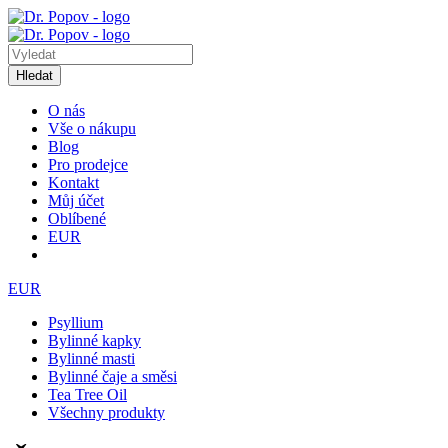
Hledat
O nás
Vše o nákupu
Blog
Pro prodejce
Kontakt
Můj účet
Oblíbené
EUR
EUR
Psyllium
Bylinné kapky
Bylinné masti
Bylinné čaje a směsi
Tea Tree Oil
Všechny produkty