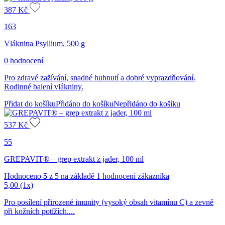
387
Kč
163
Vláknina Psyllium, 500 g
0 hodnocení
Pro zdravé zažívání, snadné hubnutí a dobré vyprazdňování.
Rodinné balení vlákniny.
Přidat do košíku
Přidáno do košíku
Nepřidáno do košíku
537
Kč
55
GREPAVIT® – grep extrakt z jader, 100 ml
Hodnoceno
5
z 5 na základě
1
hodnocení zákazníka
5,00
(1x)
Pro posílení přirozené imunity (vysoký obsah vitamínu C) a zevně
při kožních potížích....