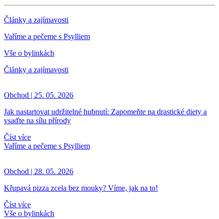
Články a zajímavosti
Vaříme a pečeme s Psylliem
Vše o bylinkách
Články a zajímavosti
Obchod | 25. 05. 2026
Jak nastartovat udržitelné hubnutí: Zapomeňte na drastické diety a
vsaďte na sílu přírody
Číst více
Vaříme a pečeme s Psylliem
Obchod | 28. 05. 2026
Křupavá pizza zcela bez mouky? Víme, jak na to!
Číst více
Vše o bylinkách