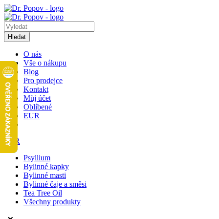
Hledat
O nás
Vše o nákupu
Blog
Pro prodejce
Kontakt
Můj účet
Oblíbené
EUR
EUR
Psyllium
Bylinné kapky
Bylinné masti
Bylinné čaje a směsi
Tea Tree Oil
Všechny produkty