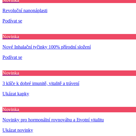
Novinka
Revoluční nanonáplasti
Podívat se
Novinka
Nové Inhalační tyčinky 100% přírodní složení
Podívat se
Novinka
3 klíče k dobré imunitě, vitalitě a trávení
Ukázat kapky
Novinka
Novinky pro hormonální rovnováhu a životní vitalitu
Ukázat novinky