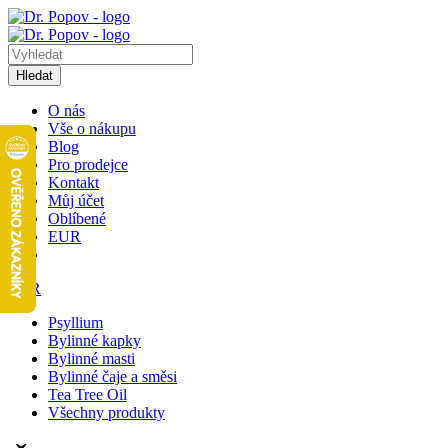
Hledat
O nás
Vše o nákupu
Blog
Pro prodejce
Kontakt
Můj účet
Oblíbené
EUR
EUR
Psyllium
Bylinné kapky
Bylinné masti
Bylinné čaje a směsi
Tea Tree Oil
Všechny produkty