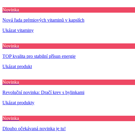
Novinka
Nová řada prémiových vitaminů v kapslích
Ukázat vitaminy
Novinka
TOP kvalita pro stabilní přísun energie
Ukázat produkt
Novinka
Revoluční novinka: Dračí krev s bylinkami
Ukázat produkty
Novinka
Dlouho očekávaná novinka je tu!