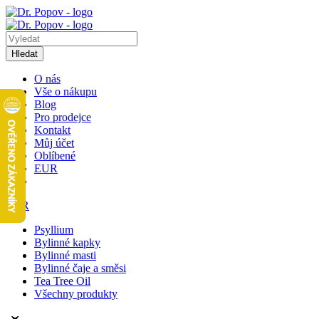
Hledat
O nás
Vše o nákupu
Blog
Pro prodejce
Kontakt
Můj účet
Oblíbené
EUR
EUR
Psyllium
Bylinné kapky
Bylinné masti
Bylinné čaje a směsi
Tea Tree Oil
Všechny produkty