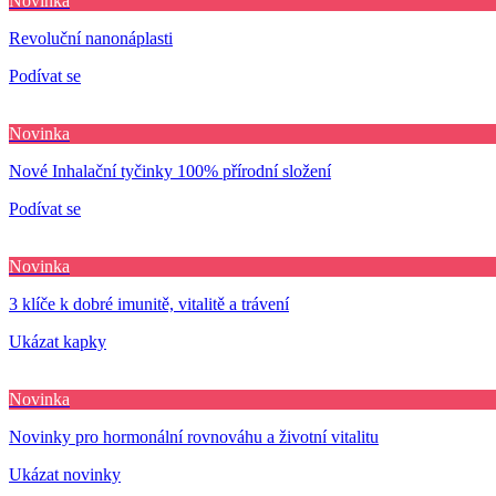
Novinka
Revoluční nanonáplasti
Podívat se
Novinka
Nové Inhalační tyčinky 100% přírodní složení
Podívat se
Novinka
3 klíče k dobré imunitě, vitalitě a trávení
Ukázat kapky
Novinka
Novinky pro hormonální rovnováhu a životní vitalitu
Ukázat novinky