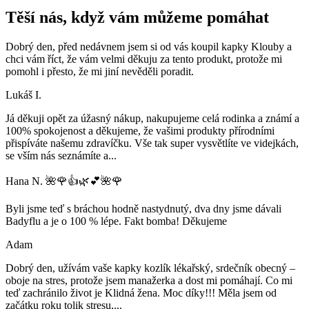
Těší nás, když vám můžeme pomáhat
Dobrý den, před nedávnem jsem si od vás koupil kapky Klouby a
chci vám říct, že vám velmi děkuju za tento produkt, protože mi
pomohl i přesto, že mi jiní nevěděli poradit.
Lukáš I.
Já děkuji opět za úžasný nákup, nakupujeme celá rodinka a známí a
100% spokojenost a děkujeme, že vašimi produkty přírodními
přispíváte našemu zdravíčku. Vše tak super vysvětlíte ve videjkách,
se vším nás seznámíte a
...
Hana N. 🌺🌹👍🌿💕🌺🌹
Byli jsme teď s bráchou hodně nastydnutý, dva dny jsme dávali
Badyflu a je o 100 % lépe. Fakt bomba! Děkujeme
Adam
Dobrý den, užívám vaše kapky kozlík lékařský, srdečník obecný –
oboje na stres, protože jsem manažerka a dost mi pomáhají. Co mi
teď zachránilo život je Klidná žena. Moc díky!!! Měla jsem od
začátku roku tolik stresu,
...