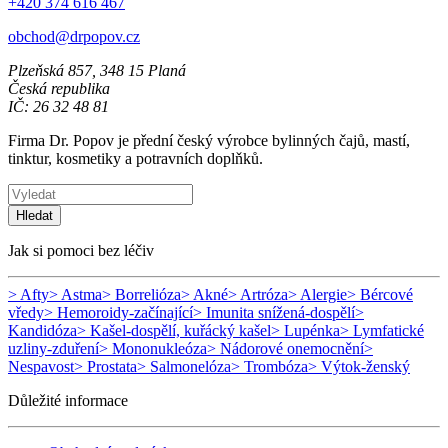
+420 374 616 467
obchod@drpopov.cz
Plzeňská 857, 348 15 Planá
Česká republika
IČ: 26 32 48 81
Firma Dr. Popov je přední český výrobce bylinných čajů, mastí,
tinktur, kosmetiky a potravních doplňků.
Hledat
Jak si pomoci bez léčiv
> Afty
> Astma
> Borrelióza
> Akné
> Artróza
> Alergie
> Bércové
vředy
> Hemoroidy-začínající
> Imunita snížená-dospělí
>
Kandidóza
> Kašel-dospělí, kuřácký kašel
> Lupénka
> Lymfatické
uzliny-zduření
> Mononukleóza
> Nádorové onemocnění
>
Nespavost
> Prostata
> Salmonelóza
> Trombóza
> Výtok-ženský
Důležité informace