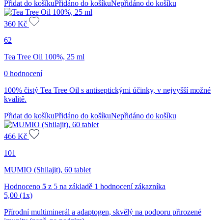
Přidat do košíku
Přidáno do košíku
Nepřidáno do košíku
360
Kč
62
Tea Tree Oil 100%, 25 ml
0 hodnocení
100% čistý Tea Tree Oil s antiseptickými účinky, v nejvyšší možné
kvalitě.
Přidat do košíku
Přidáno do košíku
Nepřidáno do košíku
466
Kč
101
MUMIO (Shilajit), 60 tablet
Hodnoceno
5
z 5 na základě
1
hodnocení zákazníka
5,00
(1x)
Přírodní multiminerál a adaptogen, skvělý na podporu přirozené