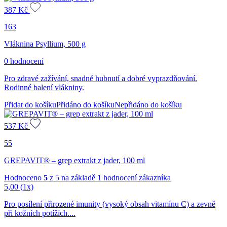
387
Kč
163
Vláknina Psyllium, 500 g
0 hodnocení
Pro zdravé zažívání, snadné hubnutí a dobré vyprazdňování.
Rodinné balení vlákniny.
Přidat do košíku
Přidáno do košíku
Nepřidáno do košíku
537
Kč
55
GREPAVIT® – grep extrakt z jader, 100 ml
Hodnoceno
5
z 5 na základě
1
hodnocení zákazníka
5,00
(1x)
Pro posílení přirozené imunity (vysoký obsah vitamínu C) a zevně
při kožních potížích....