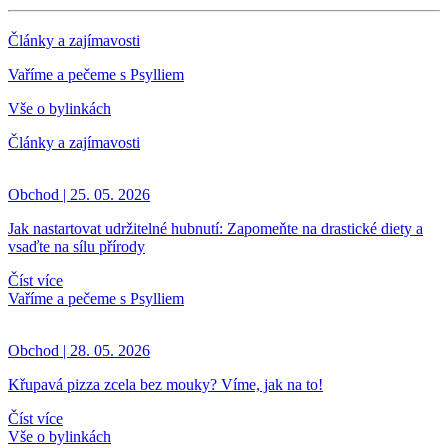
Články a zajímavosti
Vaříme a pečeme s Psylliem
Vše o bylinkách
Články a zajímavosti
Obchod | 25. 05. 2026
Jak nastartovat udržitelné hubnutí: Zapomeňte na drastické diety a
vsaďte na sílu přírody
Číst více
Vaříme a pečeme s Psylliem
Obchod | 28. 05. 2026
Křupavá pizza zcela bez mouky? Víme, jak na to!
Číst více
Vše o bylinkách