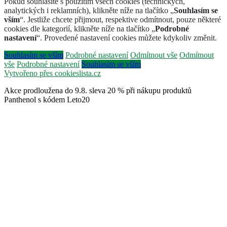
Pokud souhlasíte s použitím všech cookies (technických,
analytických i reklamních), klikněte níže na tlačítko „
Souhlasím se
vším
“. Jestliže chcete přijmout, respektive odmítnout, pouze některé
cookies dle kategorií, klikněte níže na tlačítko „
Podrobné
nastavení
“. Provedené nastavení cookies můžete kdykoliv změnit.
Souhlasím se vším
Podrobné nastavení
Odmítnout vše
Odmítnout
vše
Podrobné nastavení
Souhlasím se vším
Vytvořeno přes cookieslista.cz
Akce prodloužena do 9.8. sleva 20 % při nákupu produktů
Panthenol s kódem Leto20