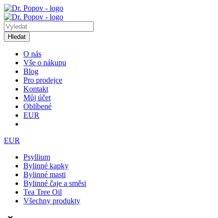
Hledat
O nás
Vše o nákupu
Blog
Pro prodejce
Kontakt
Můj účet
Oblíbené
EUR
EUR
Psyllium
Bylinné kapky
Bylinné masti
Bylinné čaje a směsi
Tea Tree Oil
Všechny produkty