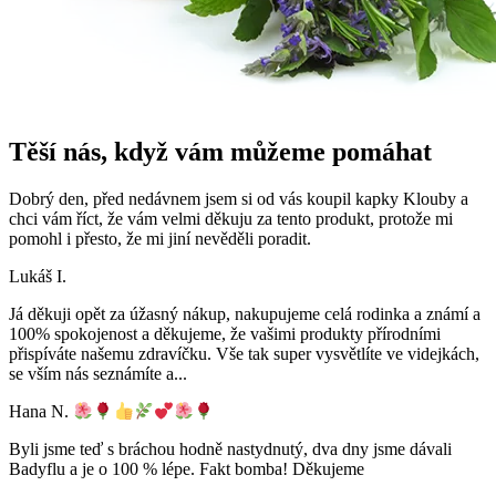
Těší nás, když vám můžeme pomáhat
Dobrý den, před nedávnem jsem si od vás koupil kapky Klouby a
chci vám říct, že vám velmi děkuju za tento produkt, protože mi
pomohl i přesto, že mi jiní nevěděli poradit.
Lukáš I.
Já děkuji opět za úžasný nákup, nakupujeme celá rodinka a známí a
100% spokojenost a děkujeme, že vašimi produkty přírodními
přispíváte našemu zdravíčku. Vše tak super vysvětlíte ve videjkách,
se vším nás seznámíte a
...
Hana N.
Byli jsme teď s bráchou hodně nastydnutý, dva dny jsme dávali
Badyflu a je o 100 % lépe. Fakt bomba! Děkujeme