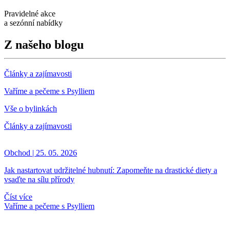
Pravidelné akce
a sezónní nabídky
Z našeho blogu
Články a zajímavosti
Vaříme a pečeme s Psylliem
Vše o bylinkách
Články a zajímavosti
Obchod | 25. 05. 2026
Jak nastartovat udržitelné hubnutí: Zapomeňte na drastické diety a
vsaďte na sílu přírody
Číst více
Vaříme a pečeme s Psylliem