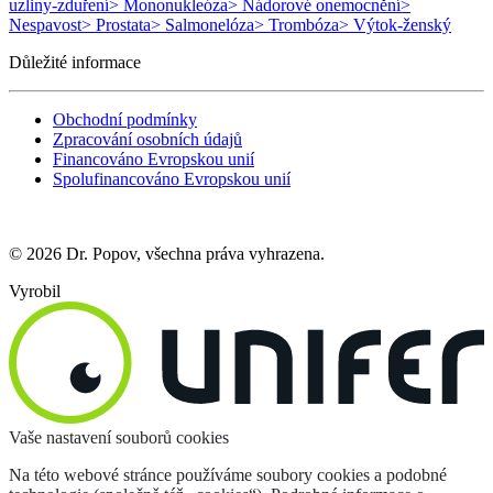
uzliny-zduření
> Mononukleóza
> Nádorové onemocnění
>
Nespavost
> Prostata
> Salmonelóza
> Trombóza
> Výtok-ženský
Důležité informace
Obchodní podmínky
Zpracování osobních údajů
Financováno Evropskou unií
Spolufinancováno Evropskou unií
© 2026 Dr. Popov, všechna práva vyhrazena.
Vyrobil
Vaše nastavení souborů cookies
Na této webové stránce používáme soubory cookies a podobné