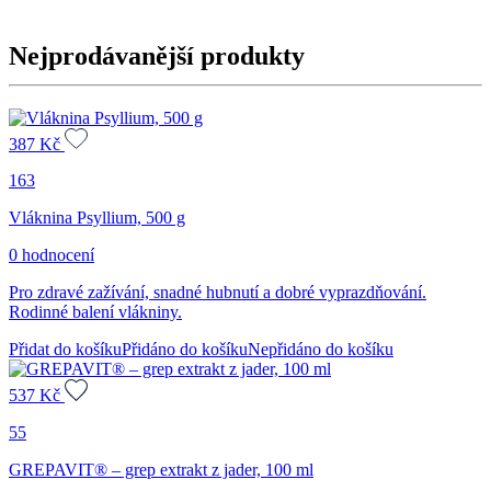
Nejprodávanější produkty
387
Kč
163
Vláknina Psyllium, 500 g
0 hodnocení
Pro zdravé zažívání, snadné hubnutí a dobré vyprazdňování.
Rodinné balení vlákniny.
Přidat do košíku
Přidáno do košíku
Nepřidáno do košíku
537
Kč
55
GREPAVIT® – grep extrakt z jader, 100 ml