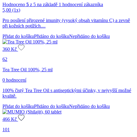
Hodnoceno
5
z 5 na základě
1
hodnocení zákazníka
5,00
(1x)
Pro posílení přirozené imunity (vysoký obsah vitamínu C) a zevně
při kožních potížích....
Přidat do košíku
Přidáno do košíku
Nepřidáno do košíku
360
Kč
62
Tea Tree Oil 100%, 25 ml
0 hodnocení
100% čistý Tea Tree Oil s antiseptickými účinky, v nejvyšší možné
kvalitě.
Přidat do košíku
Přidáno do košíku
Nepřidáno do košíku
466
Kč
101