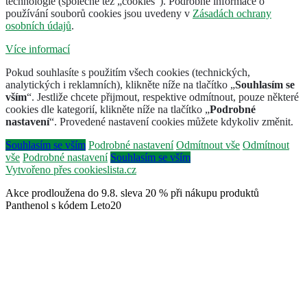
technologie (společně též „cookies“). Podrobné informace o
používání souborů cookies jsou uvedeny v
Zásadách ochrany
osobních údajů
.
Více informací
Pokud souhlasíte s použitím všech cookies (technických,
analytických i reklamních), klikněte níže na tlačítko „
Souhlasím se
vším
“. Jestliže chcete přijmout, respektive odmítnout, pouze některé
cookies dle kategorií, klikněte níže na tlačítko „
Podrobné
nastavení
“. Provedené nastavení cookies můžete kdykoliv změnit.
Souhlasím se vším
Podrobné nastavení
Odmítnout vše
Odmítnout
vše
Podrobné nastavení
Souhlasím se vším
Vytvořeno přes cookieslista.cz
Akce prodloužena do 9.8. sleva 20 % při nákupu produktů
Panthenol s kódem Leto20