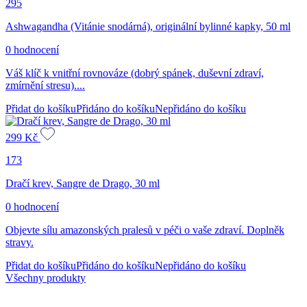
295
Ashwagandha (Vitánie snodárná), originální bylinné kapky, 50 ml
0 hodnocení
Váš klíč k vnitřní rovnováze (dobrý spánek, duševní zdraví,
zmírnění stresu)....
Přidat do košíku
Přidáno do košíku
Nepřidáno do košíku
299
Kč
173
Dračí krev, Sangre de Drago, 30 ml
0 hodnocení
Objevte sílu amazonských pralesů v péči o vaše zdraví. Doplněk
stravy.
Přidat do košíku
Přidáno do košíku
Nepřidáno do košíku
Všechny produkty