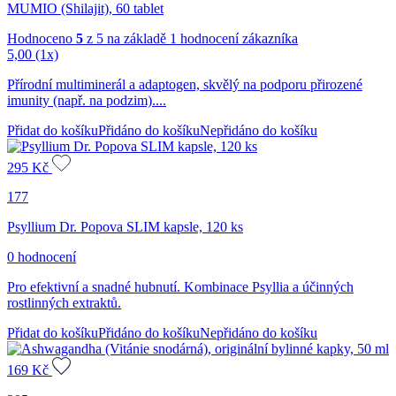
MUMIO (Shilajit), 60 tablet
Hodnoceno
5
z 5 na základě
1
hodnocení zákazníka
5,00
(1x)
Přírodní multiminerál a adaptogen, skvělý na podporu přirozené
imunity (např. na podzim)....
Přidat do košíku
Přidáno do košíku
Nepřidáno do košíku
295
Kč
177
Psyllium Dr. Popova SLIM kapsle, 120 ks
0 hodnocení
Pro efektivní a snadné hubnutí. Kombinace Psyllia a účinných
rostlinných extraktů.
Přidat do košíku
Přidáno do košíku
Nepřidáno do košíku
169
Kč