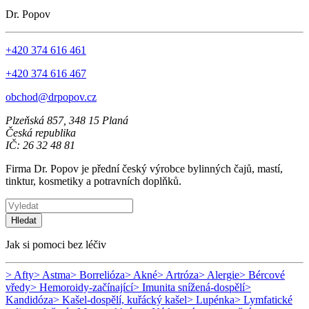
Dr. Popov
+420 374 616 461
+420 374 616 467
obchod@drpopov.cz
Plzeňská 857, 348 15 Planá
Česká republika
IČ: 26 32 48 81
Firma Dr. Popov je přední český výrobce bylinných čajů, mastí,
tinktur, kosmetiky a potravních doplňků.
Hledat
Jak si pomoci bez léčiv
> Afty
> Astma
> Borrelióza
> Akné
> Artróza
> Alergie
> Bércové
vředy
> Hemoroidy-začínající
> Imunita snížená-dospělí
>
Kandidóza
> Kašel-dospělí, kuřácký kašel
> Lupénka
> Lymfatické