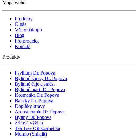
Mapa webu
Produkty
O nás
Vše o nákupu
Blog
Pro prodejce
Kontakt
Produkty
Psyllium Dr. Popova
Bylinné kapky Dr. Popova
Bylinné čaje a směsi
Bylinné masti Dr. Popova
Kosmetika Dr. Popova
Balíčky Dr. Popova
Doplňky stravy
Aromaterapie Dr. Popova
Byliny Dr. Popova
Zdravá výživa
Tea Tree Oil kosmetika
Mumio (Shilajit)