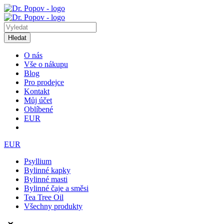
Hledat
O nás
Vše o nákupu
Blog
Pro prodejce
Kontakt
Můj účet
Oblíbené
EUR
EUR
Psyllium
Bylinné kapky
Bylinné masti
Bylinné čaje a směsi
Tea Tree Oil
Všechny produkty