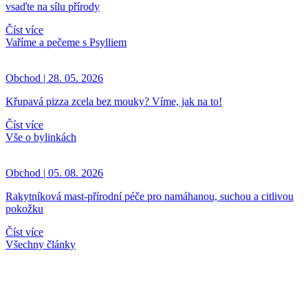
vsaďte na sílu přírody
Číst více
Vaříme a pečeme s Psylliem
Obchod | 28. 05. 2026
Křupavá pizza zcela bez mouky? Víme, jak na to!
Číst více
Vše o bylinkách
Obchod | 05. 08. 2026
Rakytníková mast-přírodní péče pro namáhanou, suchou a citlivou
pokožku
Číst více
Všechny články