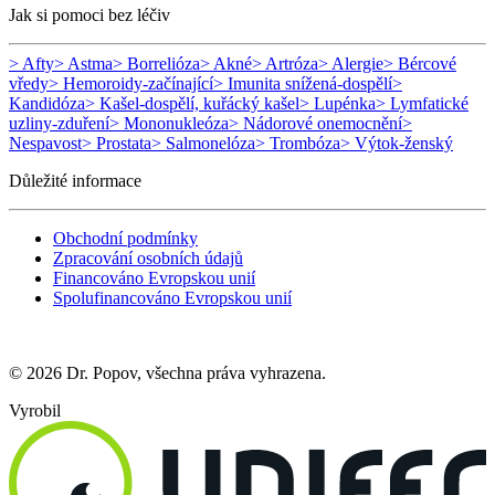
Jak si pomoci bez léčiv
> Afty
> Astma
> Borrelióza
> Akné
> Artróza
> Alergie
> Bércové
vředy
> Hemoroidy-začínající
> Imunita snížená-dospělí
>
Kandidóza
> Kašel-dospělí, kuřácký kašel
> Lupénka
> Lymfatické
uzliny-zduření
> Mononukleóza
> Nádorové onemocnění
>
Nespavost
> Prostata
> Salmonelóza
> Trombóza
> Výtok-ženský
Důležité informace
Obchodní podmínky
Zpracování osobních údajů
Financováno Evropskou unií
Spolufinancováno Evropskou unií
© 2026 Dr. Popov, všechna práva vyhrazena.
Vyrobil