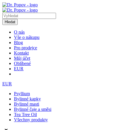
Hledat
O nás
Vše o nákupu
Blog
Pro prodejce
Kontakt
Můj účet
Oblíbené
EUR
EUR
Psyllium
Bylinné kapky
Bylinné masti
Bylinné čaje a směsi
Tea Tree Oil
Všechny produkty