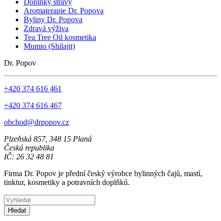
Doplňky stravy
Aromaterapie Dr. Popova
Byliny Dr. Popova
Zdravá výživa
Tea Tree Oil kosmetika
Mumio (Shilajit)
Dr. Popov
+420 374 616 461
+420 374 616 467
obchod@drpopov.cz
Plzeňská 857, 348 15 Planá
Česká republika
IČ: 26 32 48 81
Firma Dr. Popov je přední český výrobce bylinných čajů, mastí,
tinktur, kosmetiky a potravních doplňků.
Hledat