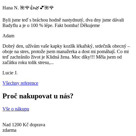
Hana N. 🌺🌹👍🌿💕🌺🌹
Byli jsme teď s bráchou hodně nastydnutý, dva dny jsme dávali
Badyflu a je o 100 % lépe. Fakt bomba! Děkujeme
Adam
Dobrý den, užívám vaše kapky kozlík lékařský, srdečník obecný –
oboje na stres, protože jsem manažerka a dost mi pomáhají. Co mi
teď zachránilo život je Klidná žena. Moc díky!!! Měla jsem od
začátku roku tolik stresu,
...
Lucie J.
Všechny reference
Proč nakupovat u nás?
Vše o nákupu
Nad 1200 Kč doprava
zdarma