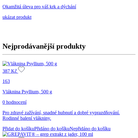
Okamžitá úleva pro váš krk a dýchání
ukázat produkt
Nejprodávanější produkty
387
Kč
163
Vláknina Psyllium, 500 g
0 hodnocení
Pro zdravé zažívání, snadné hubnutí a dobré vyprazdňování.
Rodinné balení vlákniny.
Přidat do košíku
Přidáno do košíku
Nepřidáno do košíku