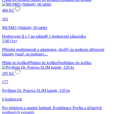
466
Kč
101
MUMIO (Shilajit), 60 tablet
Hodnoceno
5
z 5 na základě
1
hodnocení zákazníka
5,00
(1x)
Přírodní multiminerál a adaptogen, skvělý na podporu přirozené
imunity (např. na podzim)....
Přidat do košíku
Přidáno do košíku
Nepřidáno do košíku
295
Kč
177
Psyllium Dr. Popova SLIM kapsle, 120 ks
0 hodnocení
Pro efektivní a snadné hubnutí. Kombinace Psyllia a účinných
rostlinných extraktů.