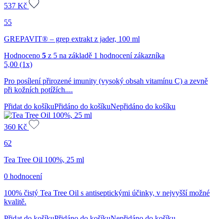
537
Kč
55
GREPAVIT® – grep extrakt z jader, 100 ml
Hodnoceno
5
z 5 na základě
1
hodnocení zákazníka
5,00
(1x)
Pro posílení přirozené imunity (vysoký obsah vitamínu C) a zevně
při kožních potížích....
Přidat do košíku
Přidáno do košíku
Nepřidáno do košíku
360
Kč
62
Tea Tree Oil 100%, 25 ml
0 hodnocení
100% čistý Tea Tree Oil s antiseptickými účinky, v nejvyšší možné
kvalitě.
Přidat do košíku
Přidáno do košíku
Nepřidáno do košíku