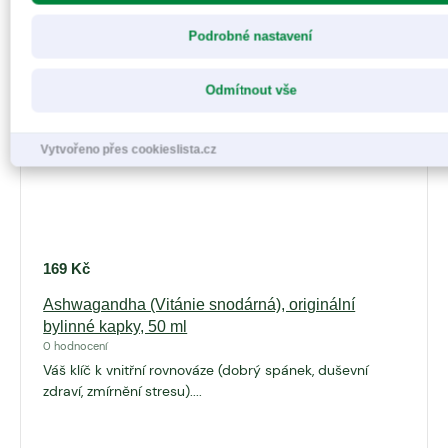
Podrobné nastavení
Odmítnout vše
Vytvořeno přes cookieslista.cz
169
Kč
Ashwagandha (Vitánie snodárná), originální
bylinné kapky, 50 ml
0 hodnocení
Váš klíč k vnitřní rovnováze (dobrý spánek, duševní
zdraví, zmírnění stresu)....