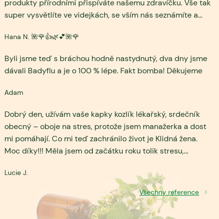
produkty přírodními přispíváte našemu zdravíčku. Vše tak
super vysvětlíte ve videjkách, se vším nás seznámíte a
...
Hana N. 🌺🌹👍🌿💕🌺🌹
Byli jsme teď s bráchou hodně nastydnutý, dva dny jsme
dávali Badyflu a je o 100 % lépe. Fakt bomba! Děkujeme
Adam
Dobrý den, užívám vaše kapky kozlík lékařský, srdečník
obecný – oboje na stres, protože jsem manažerka a dost
mi pomáhají. Co mi teď zachránilo život je Klidná žena.
Moc díky!!! Měla jsem od začátku roku tolik stresu,
...
Lucie J.
Všechny reference