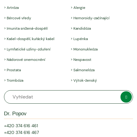
> Artróza
> Alergie
> Bércové vředy
> Hemoroidy-začínající
> Imunita snížená-dospělí
> Kandidóza
> Kašel-dospělí, kuřácký kašel
> Lupénka
> Lymfatické uzliny-zduření
> Mononukleóza
> Nádorové onemocnění
> Nespavost
> Prostata
> Salmonelóza
> Trombóza
> Výtok-ženský
Dr. Popov
+420 374 616 461
+420 374 616 467