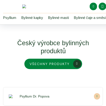
Psyllium
Bylinné kapky
Bylinné masti
Bylinné čaje a směsi
Vše o n
Český výrobce bylinných
Pro pro
Ko
produktů
Můj
Oblí
VŠECHNY PRODUKTY
Psyllium Dr. Popova