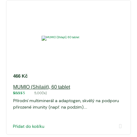
466
Kč
MUMIO (Shilajit), 60 tablet
5,00
(1x)
Hodnoceno
1
Přírodní multiminerál a adaptogen, skvělý na podporu
5
z 5 na
základě
přirozené imunity (např. na podzim)....
hodnocení
zákazníka
Přidat do košíku