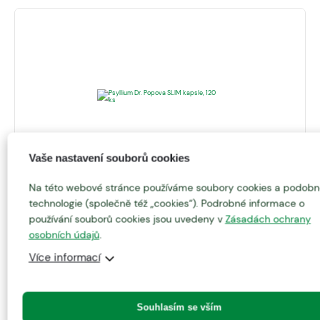
Vaše nastavení souborů cookies
295
Kč
Na této webové stránce používáme soubory cookies a podobn
technologie (společně též „cookies“). Podrobné informace o
Psyllium Dr. Popova SLIM kapsle, 120 ks
používání souborů cookies jsou uvedeny v
Zásadách ochrany
0 hodnocení
osobních údajů
.
Pro efektivní a snadné hubnutí. Kombinace Psyllia a
Více informací
účinných rostlinných extraktů.
Přidat do košíku
Souhlasím se vším