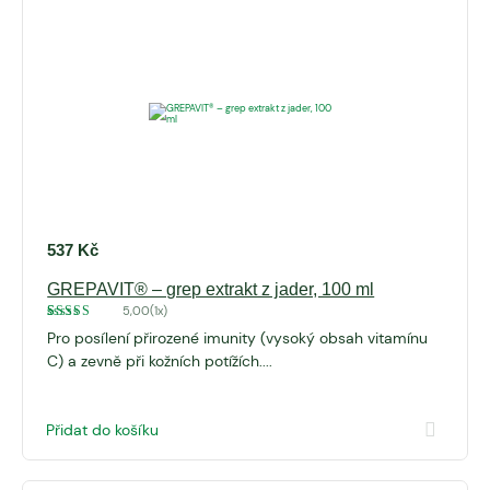
537
Kč
GREPAVIT® – grep extrakt z jader, 100 ml
5,00
(1x)
Hodnoceno
1
Pro posílení přirozené imunity (vysoký obsah vitamínu
5
z 5 na
základě
C) a zevně při kožních potížích....
hodnocení
zákazníka
Přidat do košíku