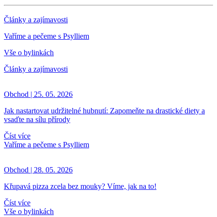
Články a zajímavosti
Vaříme a pečeme s Psylliem
Vše o bylinkách
Články a zajímavosti
Obchod | 25. 05. 2026
Jak nastartovat udržitelné hubnutí: Zapomeňte na drastické diety a
vsaďte na sílu přírody
Číst více
Vaříme a pečeme s Psylliem
Obchod | 28. 05. 2026
Křupavá pizza zcela bez mouky? Víme, jak na to!
Číst více
Vše o bylinkách