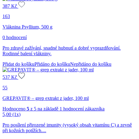
387
Kč
163
Vláknina Psyllium, 500 g
0 hodnocení
Pro zdravé zažívání, snadné hubnutí a dobré vyprazdňování.
Rodinné balení vlákniny.
Přidat do košíku
Přidáno do košíku
Nepřidáno do košíku
537
Kč
55
GREPAVIT® – grep extrakt z jader, 100 ml
Hodnoceno
5
z 5 na základě
1
hodnocení zákazníka
5,00
(1x)
Pro posílení přirozené imunity (vysoký obsah vitamínu C) a zevně
při kožních potížích....