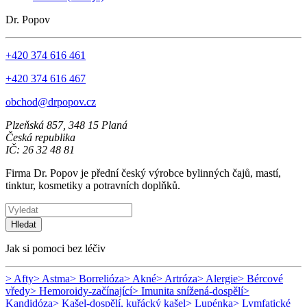
Dr. Popov
+420 374 616 461
+420 374 616 467
obchod@drpopov.cz
Plzeňská 857, 348 15 Planá
Česká republika
IČ: 26 32 48 81
Firma Dr. Popov je přední český výrobce bylinných čajů, mastí,
tinktur, kosmetiky a potravních doplňků.
Hledat
Jak si pomoci bez léčiv
> Afty
> Astma
> Borrelióza
> Akné
> Artróza
> Alergie
> Bércové
vředy
> Hemoroidy-začínající
> Imunita snížená-dospělí
>
Kandidóza
> Kašel-dospělí, kuřácký kašel
> Lupénka
> Lymfatické