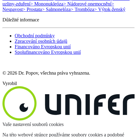
uzliny-zduření
> Mononukleóza
> Nádorové onemocnění
>
Nespavost
> Prostata
> Salmonelóza
> Trombóza
> Výtok-ženský
Důležité informace
Obchodní podmínky
Zpracování osobních údajů
Financováno Evropskou unií
Spolufinancováno Evropskou unií
© 2026 Dr. Popov, všechna práva vyhrazena.
Vyrobil
Vaše nastavení souborů cookies
Na této webové stránce používáme soubory cookies a podobné