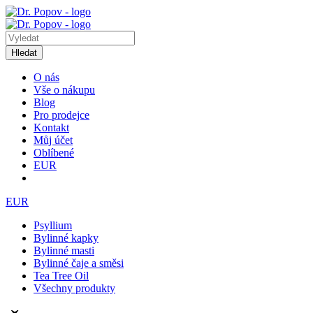
Hledat
O nás
Vše o nákupu
Blog
Pro prodejce
Kontakt
Můj účet
Oblíbené
EUR
EUR
Psyllium
Bylinné kapky
Bylinné masti
Bylinné čaje a směsi
Tea Tree Oil
Všechny produkty