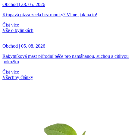
Obchod | 28. 05. 2026
Křupavá pizza zcela bez mouky? Víme, jak na to!
Číst více
Vše o bylinkách
Obchod | 05. 08. 2026
Rakytníková mast-přírodní péče pro namáhanou, suchou a citlivou
pokožku
Číst více
Všechny články