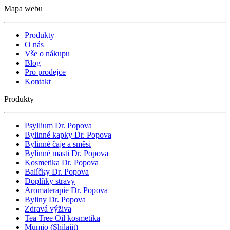
Mapa webu
Produkty
O nás
Vše o nákupu
Blog
Pro prodejce
Kontakt
Produkty
Psyllium Dr. Popova
Bylinné kapky Dr. Popova
Bylinné čaje a směsi
Bylinné masti Dr. Popova
Kosmetika Dr. Popova
Balíčky Dr. Popova
Doplňky stravy
Aromaterapie Dr. Popova
Byliny Dr. Popova
Zdravá výživa
Tea Tree Oil kosmetika
Mumio (Shilajit)