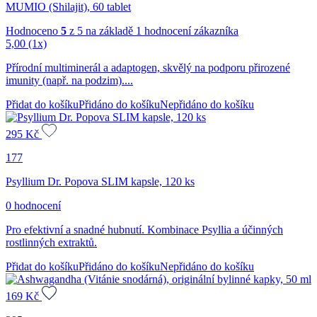
MUMIO (Shilajit), 60 tablet
Hodnoceno
5
z 5 na základě
1
hodnocení zákazníka
5,00
(1x)
Přírodní multiminerál a adaptogen, skvělý na podporu přirozené
imunity (např. na podzim)....
Přidat do košíku
Přidáno do košíku
Nepřidáno do košíku
295
Kč
177
Psyllium Dr. Popova SLIM kapsle, 120 ks
0 hodnocení
Pro efektivní a snadné hubnutí. Kombinace Psyllia a účinných
rostlinných extraktů.
Přidat do košíku
Přidáno do košíku
Nepřidáno do košíku
169
Kč