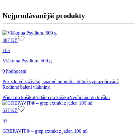
Nejprodávanější produkty
387
Kč
163
Vláknina Psyllium, 500 g
0 hodnocení
Pro zdravé zažívání, snadné hubnutí a dobré vyprazdňování.
Rodinné balení vlákniny.
Přidat do košíku
Přidáno do košíku
Nepřidáno do košíku
537
Kč
55
GREPAVIT® – grep extrakt z jader, 100 ml