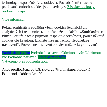
technologie (společně též „cookies“). Podrobné informace o
používání souborů cookies jsou uvedeny v
Zásadách ochrany
osobních údajů
.
Více informací
Pokud souhlasíte s použitím všech cookies (technických,
analytických i reklamních), klikněte níže na tlačítko „
Souhlasím se
vším
“. Jestliže chcete přijmout, respektive odmítnout, pouze některé
cookies dle kategorií, klikněte níže na tlačítko „
Podrobné
nastavení
“. Provedené nastavení cookies můžete kdykoliv změnit.
Souhlasím se vším
Podrobné nastavení
Odmítnout vše
Odmítnout
vše
Podrobné nastavení
Souhlasím se vším
Vytvořeno přes cookieslista.cz
Akce prodloužena do 9.8. sleva 20 % při nákupu produktů
Panthenol s kódem Leto20