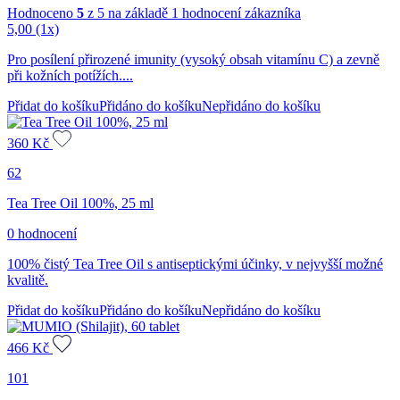
Hodnoceno
5
z 5 na základě
1
hodnocení zákazníka
5,00
(1x)
Pro posílení přirozené imunity (vysoký obsah vitamínu C) a zevně
při kožních potížích....
Přidat do košíku
Přidáno do košíku
Nepřidáno do košíku
360
Kč
62
Tea Tree Oil 100%, 25 ml
0 hodnocení
100% čistý Tea Tree Oil s antiseptickými účinky, v nejvyšší možné
kvalitě.
Přidat do košíku
Přidáno do košíku
Nepřidáno do košíku
466
Kč
101