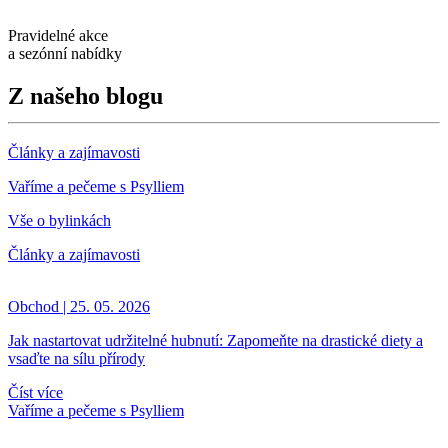
Pravidelné akce
a sezónní nabídky
Z našeho blogu
Články a zajímavosti
Vaříme a pečeme s Psylliem
Vše o bylinkách
Články a zajímavosti
Obchod | 25. 05. 2026
Jak nastartovat udržitelné hubnutí: Zapomeňte na drastické diety a
vsaďte na sílu přírody
Číst více
Vaříme a pečeme s Psylliem