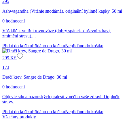
295
Ashwagandha (Vitánie snodárná), originální bylinné kapky, 50 ml
0 hodnocení
Váš klíč k vnitřní rovnováze (dobrý spánek, duševní zdraví,
zmírnění stresu)....
Přidat do košíku
Přidáno do košíku
Nepřidáno do košíku
299
Kč
173
Dračí krev, Sangre de Drago, 30 ml
0 hodnocení
Objevte sílu amazonských pralesů v péči o vaše zdraví. Doplněk
stravy.
Přidat do košíku
Přidáno do košíku
Nepřidáno do košíku
Všechny produkty