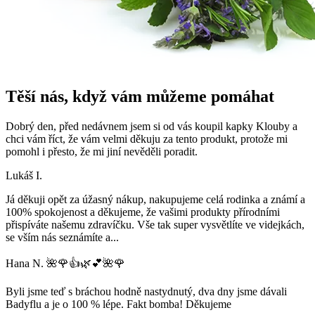
Těší nás, když vám můžeme pomáhat
Dobrý den, před nedávnem jsem si od vás koupil kapky Klouby a
chci vám říct, že vám velmi děkuju za tento produkt, protože mi
pomohl i přesto, že mi jiní nevěděli poradit.
Lukáš I.
Já děkuji opět za úžasný nákup, nakupujeme celá rodinka a známí a
100% spokojenost a děkujeme, že vašimi produkty přírodními
přispíváte našemu zdravíčku. Vše tak super vysvětlíte ve videjkách,
se vším nás seznámíte a
...
Hana N. 🌺🌹👍🌿💕🌺🌹
Byli jsme teď s bráchou hodně nastydnutý, dva dny jsme dávali
Badyflu a je o 100 % lépe. Fakt bomba! Děkujeme